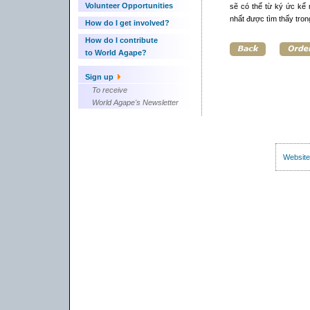
Volunteer Opportunities
sẽ có thể từ ký ức kể 
nhất được tìm thấy tro
How do I get involved?
How do I contribute
to World Agape?
Sign up
To receive
World Agape's Newsletter
Website