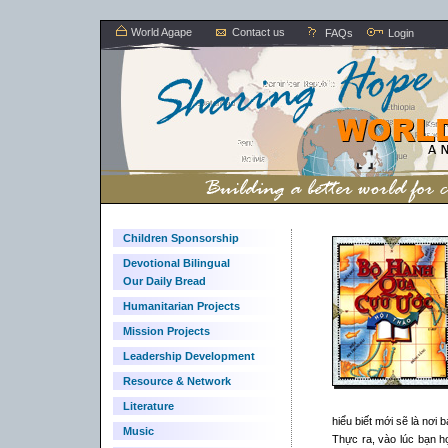
World Agape
Contact us
FAQs
Login
Children Sponsorship
Devotional Bilingual
Our Daily Bread
Humanitarian Projects
Mission Projects
Leadership Development
Resource & Network
Literature
hiểu biết mới sẽ là nơi b
Music
Thực ra, vào lúc bạn 